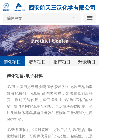
按钮
西安航天三沃化学有限公司
끀
简体中文
ꀅ
Product Center
孵化项目
培育项目
批产项目
升级项目
孵化项目-电子材料
UV保护膜用光致可剥离压敏胶粘剂：此款产品为双
组份胶粘剂，光照前高剥离强度，光照后低剥离强
度，通过光能作用，瞬间发生由“粘”到“不粘”的转
变，短时间内实现完全剥离。重点解决晶圆切割、芯
片及半导体等各类电子元器件磨削加工及切割的过程
保护功能。
UV热多重固化LCD封装胶：此款产品为UV/热合用固
化型密封胶，可提供优异的低污染性、粘接性、以及