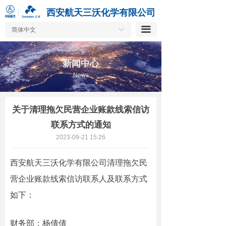
按钮
西安航天三沃化学有限公司
끀
简体中文
ꀅ
新闻中心
News
关于清理拖欠民营企业账款线索信访
联系方式的通知
2023-09-21
15:26
西安航天三沃化学有限公司清理拖欠民
营企业账款线索信访联系人及联系方式
如下：
财务部：杨倩倩