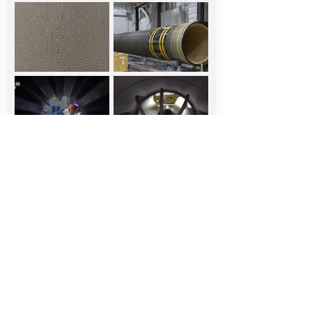
<
1
/
1
>
版权所有 © 西安航天三沃化学有限公司
电话：
029-81661558