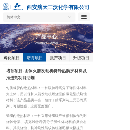
按钮
西安航天三沃化学有限公司
끀
简体中文
ꀅ
产品中心
Product Center
孵化项目
培育项目
批产项目
升级项目
培育项目-固体火箭发动机特种热防护材料及
推进剂功能助剂
匀质橡胶内绝热材料：一种以特种高分子弹性体材料
为主体，用以保护火箭发动机燃烧室的碳化型抗烧蚀
材料；该产品品类丰富，包括丁腈系列与三元乙丙系
列，可塑性强，应用覆盖面广。
编织内绝热材料：一种采用针织碳纤维预制体作为耐
烧蚀骨架、填充以特种高分子弹性体材料的复合材
料。其抗烧蚀、抗冲刷性能较传统碳毛板大幅提升，