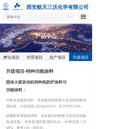
按钮
西安航天三沃化学有限公司
끀
简体中文
ꀅ
产品中心
Product Center
孵化项目
培育项目
批产项目
升级项目
升级项目-特种功能涂料
固体火箭发动机特种热防护涂料与
功能涂料：
环氧体系隔热涂料：具有极佳的附着力及优良的耐高
温性能，冲击强度≥50 kgcm/cm，实干时间≤24h。
硅橡胶体系隔热涂料：具有极佳的附着力及优良的耐
高温性能，具有高强高硬度的特点，拉伸强度≥3.0
MPa，硬度≥95（邵氏A）。