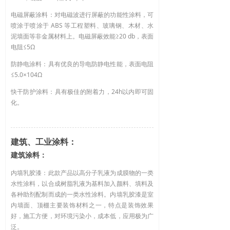
电磁屏蔽涂料：对电磁波进行屏蔽的功能性涂料，可
喷涂于喷涂于 ABS 等工程塑料、玻璃钢、木材、水
泥墙面等非金属材料上。电磁屏蔽效能≥20 db，表面
电阻≤5Ω
防静电涂料：具有优良的导电防静电性能，表面电阻
≤5.0×104Ω
快干防护涂料：具有极佳的附着力，24h以内即可固
化。
建筑、工业涂料：
建筑涂料：
内墙乳胶漆：此款产品以高分子乳液为成膜物的一类
水性涂料，以合成树脂乳液为基料加入颜料、填料及
各种助剂配制而成的一类水性涂料。内墙乳胶漆是室
内墙面、顶棚主要装饰材料之一，特点是装饰效果
好，施工方便，对环境污染小，成本低，应用极为广
泛。