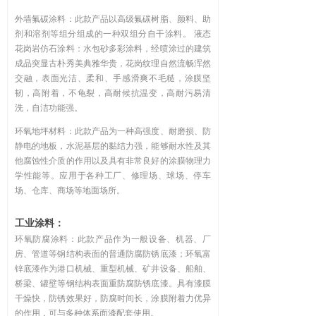
外墙氟碳涂料：此款产品以高级氟碳树脂、颜料、助
剂和溶剂等组分组成的一种双组分自干涂料。 液态
花岗岩仿石涂料：水包砂多彩涂料，经喷涂过的建筑
成品突显古朴秀美典雅华贵，花岗纹理自然流畅浑然
交融，表面光洁、柔和、手感滑爽不毛糙，涂膜坚
韧，高附着，不龟裂，高耐候抗温变，高耐污易清
洗，自洁功能强。
环氧地坪材料：此款产品为一种高强度、耐磨损、防
静电的地板，水泥基层的黏结力强，能够耐水性及其
他腐蚀性介质的作用以及具有非常良好的涂膜物理力
学性能等。应用于各种工厂、修理场、球场、停车
场、仓库、商场等地面场所。
工业涂料：
环氧防腐涂料：此款产品作为一般设备、机器、厂
房、管道等钢结构表面的普通防腐防锈底漆；环氧富
锌底漆作为港口机械、重型机械、矿井设备、船舶、
桥梁、罐壁等钢结构表面重防腐防锈底漆。具有漆膜
干燥快，防锈效果好，防腐时间长，涂膜附着力优异
的作用，可与多种体系面漆配套使用。